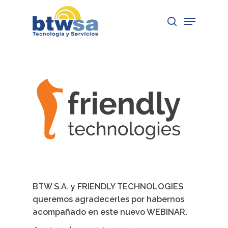
Skip
Menu
to
search
Close
main
Menu
content
BTW S.A. y FRIENDLY TECHNOLOGIES
queremos agradecerles por habernos
acompañado en este nuevo WEBINAR.