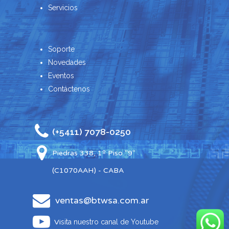
Servicios
Soporte
Novedades
Eventos
Contáctenos
(+5411) 7078-0250
Piedras 338, 1º Piso "9"
(C1070AAH) - CABA
ventas@btwsa.com.ar
Vi
sita nuestro canal de Youtube