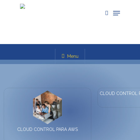
Skip
Menu
to
search
main
content
Productos
Menu
CLOUD CONTROL P
CLOUD CONTROL PARA AWS