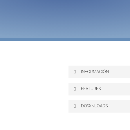
DATACOM DM4618 - OLT XGSPON
INFORMACIÓN
PROXIMAM
FEATURES
DOWNLOADS