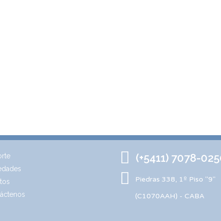
(+5411) 7078-025
rte
edades
Piedras 338, 1º Piso "9"
tos
áctenos
(C1070AAH) - CABA