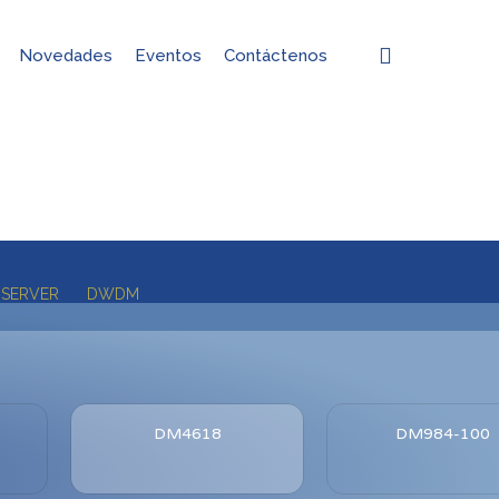
search
Novedades
Eventos
Contáctenos
SERVER
DWDM
DM4618
DM984-100