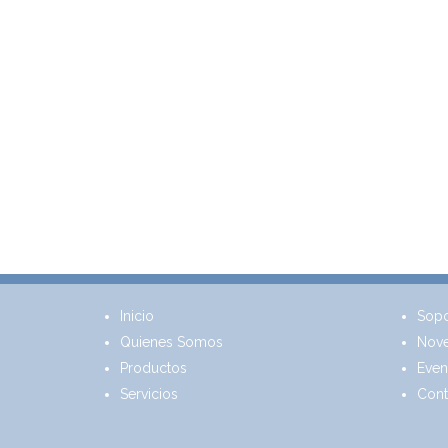
Inicio
Sopo
Quienes Somos
Nov
Productos
Even
Servicios
Cont