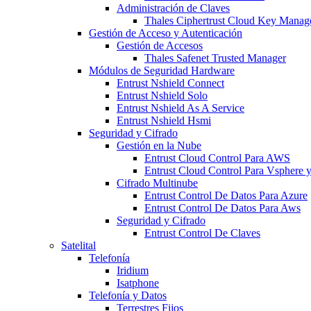
Administración de Claves
Thales Ciphertrust Cloud Key Mana
Gestión de Acceso y Autenticación
Gestión de Accesos
Thales Safenet Trusted Manager
Módulos de Seguridad Hardware
Entrust Nshield Connect
Entrust Nshield Solo
Entrust Nshield As A Service
Entrust Nshield Hsmi
Seguridad y Cifrado
Gestión en la Nube
Entrust Cloud Control Para AWS
Entrust Cloud Control Para Vsphere
Cifrado Multinube
Entrust Control De Datos Para Azure
Entrust Control De Datos Para Aws
Seguridad y Cifrado
Entrust Control De Claves
Satelital
Telefonía
Iridium
Isatphone
Telefonía y Datos
Terrestres Fijos