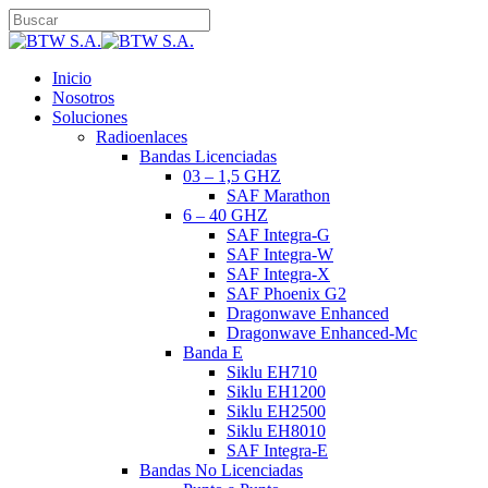
Skip
to
Close
main
Search
content
search
Menu
Inicio
Nosotros
Soluciones
Radioenlaces
Bandas Licenciadas
03 – 1,5 GHZ
SAF Marathon
6 – 40 GHZ
SAF Integra-G
SAF Integra-W
SAF Integra-X
SAF Phoenix G2
Dragonwave Enhanced
Dragonwave Enhanced-Mc
Banda E
Siklu EH710
Siklu EH1200
Siklu EH2500
Siklu EH8010
SAF Integra-E
Bandas No Licenciadas