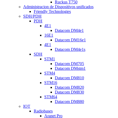
Ruckus T750
Administracion de Dispositivos unificados
Friendly Technologies
SDH/PDH
PDH
4E1
Datacom DM4e1
16E1
Datacom DM16e1
4E1
Datacom DM4e1s
SDH
STM1
Datacom DM705
Datacom DMstm1
STM4
Datacom DM810
STM16
Datacom DM820
Datacom DM830
STM64
Datacom DM880
IOT
Radiobases
Aranet Pro