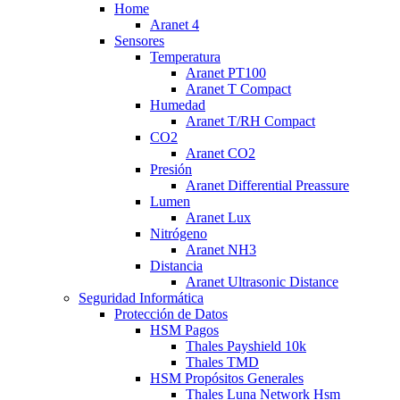
Home
Aranet 4
Sensores
Temperatura
Aranet PT100
Aranet T Compact
Humedad
Aranet T/RH Compact
CO2
Aranet CO2
Presión
Aranet Differential Preassure
Lumen
Aranet Lux
Nitrógeno
Aranet NH3
Distancia
Aranet Ultrasonic Distance
Seguridad Informática
Protección de Datos
HSM Pagos
Thales Payshield 10k
Thales TMD
HSM Propósitos Generales
Thales Luna Network Hsm