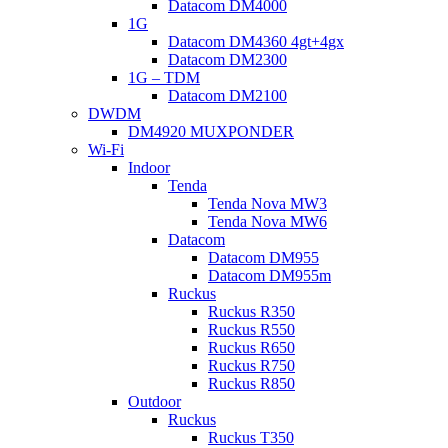
Datacom DM4000
1G
Datacom DM4360 4gt+4gx
Datacom DM2300
1G – TDM
Datacom DM2100
DWDM
DM4920 MUXPONDER
Wi-Fi
Indoor
Tenda
Tenda Nova MW3
Tenda Nova MW6
Datacom
Datacom DM955
Datacom DM955m
Ruckus
Ruckus R350
Ruckus R550
Ruckus R650
Ruckus R750
Ruckus R850
Outdoor
Ruckus
Ruckus T350