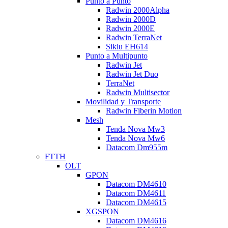
Punto a Punto
Radwin 2000Alpha
Radwin 2000D
Radwin 2000E
Radwin TerraNet
Siklu EH614
Punto a Multipunto
Radwin Jet
Radwin Jet Duo
TerraNet
Radwin Multisector
Movilidad y Transporte
Radwin Fiberin Motion
Mesh
Tenda Nova Mw3
Tenda Nova Mw6
Datacom Dm955m
FTTH
OLT
GPON
Datacom DM4610
Datacom DM4611
Datacom DM4615
XGSPON
Datacom DM4616