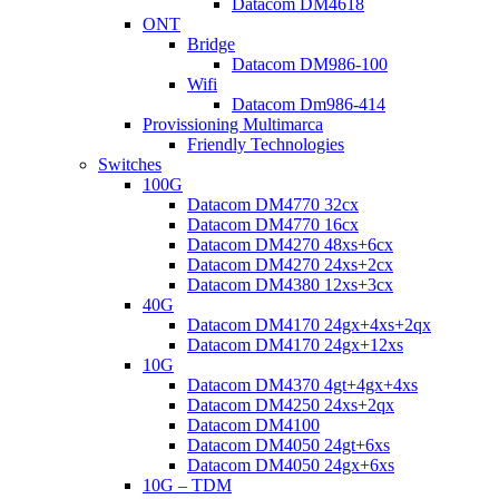
Datacom DM4618
ONT
Bridge
Datacom DM986-100
Wifi
Datacom Dm986-414
Provissioning Multimarca
Friendly Technologies
Switches
100G
Datacom DM4770 32cx
Datacom DM4770 16cx
Datacom DM4270 48xs+6cx
Datacom DM4270 24xs+2cx
Datacom DM4380 12xs+3cx
40G
Datacom DM4170 24gx+4xs+2qx
Datacom DM4170 24gx+12xs
10G
Datacom DM4370 4gt+4gx+4xs
Datacom DM4250 24xs+2qx
Datacom DM4100
Datacom DM4050 24gt+6xs
Datacom DM4050 24gx+6xs
10G – TDM