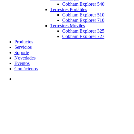
Cobham Explorer 540
Terrestres Portátiles
Cobham Explorer 510
Cobham Explorer 710
Terrestres Móviles
Cobham Explorer 325
Cobham Explorer 727
Productos
Servicios
Soporte
Novedades
Eventos
Contáctenos
search