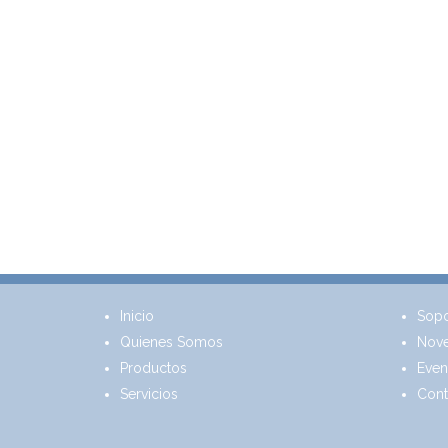
Inicio
Sopo
Quienes Somos
Nov
Productos
Even
Servicios
Cont