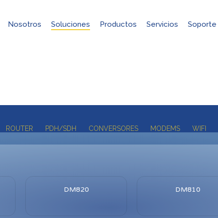
Nosotros
Soluciones
Productos
Servicios
Soporte
Productos
ROUTER
PDH/SDH
CONVERSORES
MODEMS
WIFI
DM820
DM810