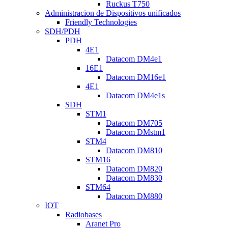
Ruckus T750
Administracion de Dispositivos unificados
Friendly Technologies
SDH/PDH
PDH
4E1
Datacom DM4e1
16E1
Datacom DM16e1
4E1
Datacom DM4e1s
SDH
STM1
Datacom DM705
Datacom DMstm1
STM4
Datacom DM810
STM16
Datacom DM820
Datacom DM830
STM64
Datacom DM880
IOT
Radiobases
Aranet Pro