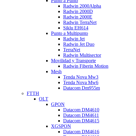
Punto a Punto
Radwin 2000Alpha
Radwin 2000D
Radwin 2000E
Radwin TerraNet
Siklu EH614
Punto a Multipunto
Radwin Jet
Radwin Jet Duo
TerraNet
Radwin Multisector
Movilidad y Transporte
Radwin Fiberin Motion
Mesh
Tenda Nova Mw3
Tenda Nova Mw6
Datacom Dm955m
FTTH
OLT
GPON
Datacom DM4610
Datacom DM4611
Datacom DM4615
XGSPON
Datacom DM4616