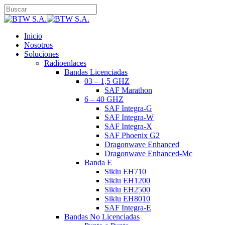
Skip
to
Close
main
Search
content
search
Menu
Inicio
Nosotros
Soluciones
Radioenlaces
Bandas Licenciadas
03 – 1,5 GHZ
SAF Marathon
6 – 40 GHZ
SAF Integra-G
SAF Integra-W
SAF Integra-X
SAF Phoenix G2
Dragonwave Enhanced
Dragonwave Enhanced-Mc
Banda E
Siklu EH710
Siklu EH1200
Siklu EH2500
Siklu EH8010
SAF Integra-E
Bandas No Licenciadas