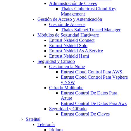
Administración de Claves
Thales Ciphertrust Cloud Key
Management
Gestión de Acceso y Autenticación
Gestión de Accesos
Thales Safenet Trusted Manager
Módulos de Seguridad Hardware
Entrust Nshield Connect
Entrust Nshield Solo
Entrust Nshield As A Service
Entrust Nshield Hsmi
Seguridad y Cifrado
Gestión en la Nube
Entrust Cloud Control Para AWS
Entrust Cloud Control Para Vsphere
y NSW
Cifrado Multinube
Entrust Control De Datos Para
Azure
Entrust Control De Datos Para Aws
Seguridad y Cifrado
Entrust Control De Claves
Satelital
Telefonía
Iridium