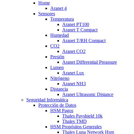
Home
Aranet 4
Sensores
Temperatura
Aranet PT100
Aranet T Compact
Humedad
Aranet T/RH Compact
CO2
Aranet CO2
Presión
Aranet Differential Preassure
Lumen
Aranet Lux
Nitrógeno
Aranet NH3
Distancia
Aranet Ultrasonic Distance
Seguridad Informática
Protección de Datos
HSM Pagos
Thales Payshield 10k
Thales TMD
HSM Propósitos Generales
Thales Luna Network Hsm