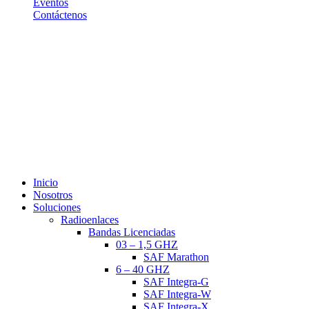
Eventos
Contáctenos
(+5411) 7078-0250
Piedras 338, 1º Piso "9"
(C1070AAH) - CABA
ventas@btwsa.com.ar
Vi
sita nuestro canal de Youtube
Close
Inicio
Menu
Nosotros
Soluciones
Radioenlaces
Bandas Licenciadas
03 – 1,5 GHZ
SAF Marathon
6 – 40 GHZ
SAF Integra-G
SAF Integra-W
SAF Integra-X