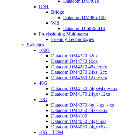
Datacom DM4618
ONT
Bridge
Datacom DM986-100
Wifi
Datacom Dm986-414
Provissioning Multimarca
Friendly Technologies
Switches
100G
Datacom DM4770 32cx
Datacom DM4770 16cx
Datacom DM4270 48xs+6cx
Datacom DM4270 24xs+2cx
Datacom DM4380 12xs+3cx
40G
Datacom DM4170 24gx+4xs+2qx
Datacom DM4170 24gx+12xs
10G
Datacom DM4370 4gt+4gx+4xs
Datacom DM4250 24xs+2qx
Datacom DM4100
Datacom DM4050 24gt+6xs
Datacom DM4050 24gx+6xs
10G – TDM