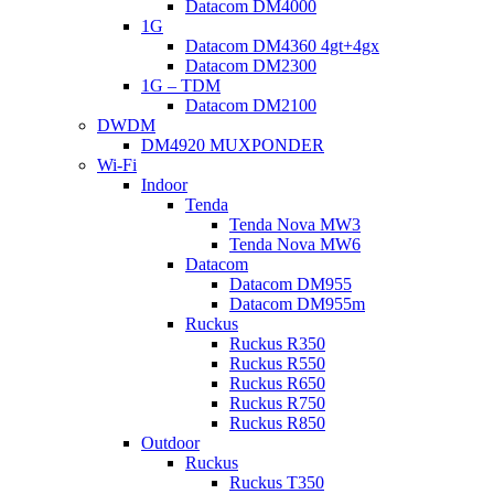
Datacom DM4000
1G
Datacom DM4360 4gt+4gx
Datacom DM2300
1G – TDM
Datacom DM2100
DWDM
DM4920 MUXPONDER
Wi-Fi
Indoor
Tenda
Tenda Nova MW3
Tenda Nova MW6
Datacom
Datacom DM955
Datacom DM955m
Ruckus
Ruckus R350
Ruckus R550
Ruckus R650
Ruckus R750
Ruckus R850
Outdoor
Ruckus
Ruckus T350