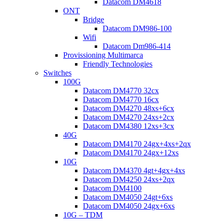
Datacom DM4618
ONT
Bridge
Datacom DM986-100
Wifi
Datacom Dm986-414
Provissioning Multimarca
Friendly Technologies
Switches
100G
Datacom DM4770 32cx
Datacom DM4770 16cx
Datacom DM4270 48xs+6cx
Datacom DM4270 24xs+2cx
Datacom DM4380 12xs+3cx
40G
Datacom DM4170 24gx+4xs+2qx
Datacom DM4170 24gx+12xs
10G
Datacom DM4370 4gt+4gx+4xs
Datacom DM4250 24xs+2qx
Datacom DM4100
Datacom DM4050 24gt+6xs
Datacom DM4050 24gx+6xs
10G – TDM