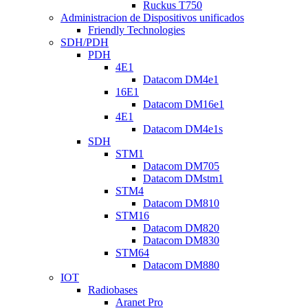
Ruckus T750
Administracion de Dispositivos unificados
Friendly Technologies
SDH/PDH
PDH
4E1
Datacom DM4e1
16E1
Datacom DM16e1
4E1
Datacom DM4e1s
SDH
STM1
Datacom DM705
Datacom DMstm1
STM4
Datacom DM810
STM16
Datacom DM820
Datacom DM830
STM64
Datacom DM880
IOT
Radiobases
Aranet Pro