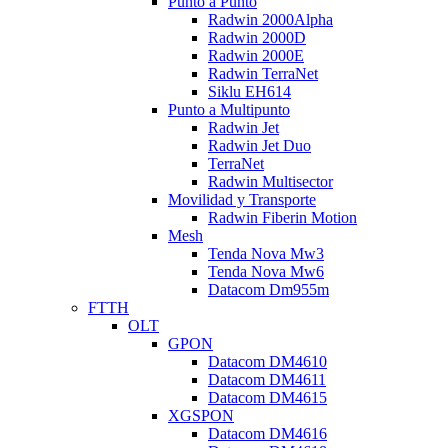
Punto a Punto
Radwin 2000Alpha
Radwin 2000D
Radwin 2000E
Radwin TerraNet
Siklu EH614
Punto a Multipunto
Radwin Jet
Radwin Jet Duo
TerraNet
Radwin Multisector
Movilidad y Transporte
Radwin Fiberin Motion
Mesh
Tenda Nova Mw3
Tenda Nova Mw6
Datacom Dm955m
FTTH
OLT
GPON
Datacom DM4610
Datacom DM4611
Datacom DM4615
XGSPON
Datacom DM4616