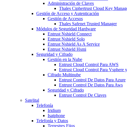
Administración de Claves
Thales Ciphertrust Cloud Key Mana
Gestión de Acceso y Autenticación
Gestión de Accesos
Thales Safenet Trusted Manager
Módulos de Seguridad Hardware
Entrust Nshield Connect
Entrust Nshield Solo
Entrust Nshield As A Service
Entrust Nshield Hsmi
Seguridad y Cifrado
Gestión en la Nube
Entrust Cloud Control Para AWS
Entrust Cloud Control Para Vsphere
Cifrado Multinube
Entrust Control De Datos Para Azure
Entrust Control De Datos Para Aws
Seguridad y Cifrado
Entrust Control De Claves
Satelital
Telefonía
Iridium
Isatphone
Telefonía y Datos
Terrestres Fijos