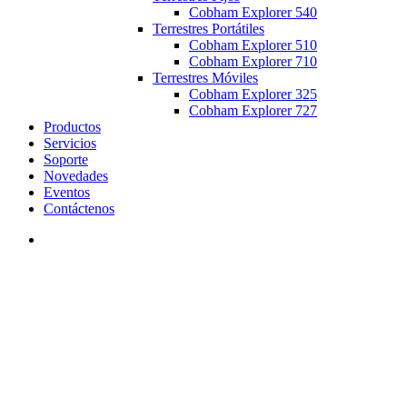
Cobham Explorer 540
Terrestres Portátiles
Cobham Explorer 510
Cobham Explorer 710
Terrestres Móviles
Cobham Explorer 325
Cobham Explorer 727
Productos
Servicios
Soporte
Novedades
Eventos
Contáctenos
search