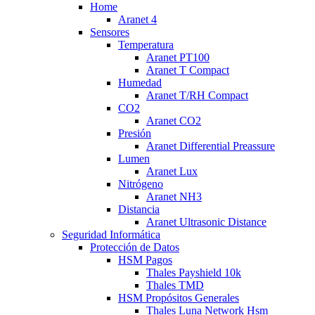
Home
Aranet 4
Sensores
Temperatura
Aranet PT100
Aranet T Compact
Humedad
Aranet T/RH Compact
CO2
Aranet CO2
Presión
Aranet Differential Preassure
Lumen
Aranet Lux
Nitrógeno
Aranet NH3
Distancia
Aranet Ultrasonic Distance
Seguridad Informática
Protección de Datos
HSM Pagos
Thales Payshield 10k
Thales TMD
HSM Propósitos Generales
Thales Luna Network Hsm