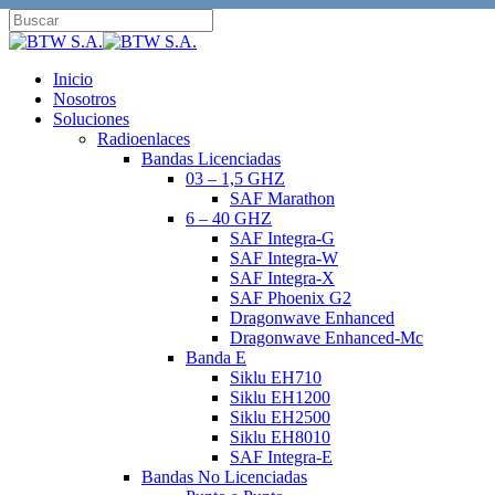
Skip
to
Close
main
Search
content
search
Menu
Inicio
Nosotros
Soluciones
Radioenlaces
Bandas Licenciadas
03 – 1,5 GHZ
SAF Marathon
6 – 40 GHZ
SAF Integra-G
SAF Integra-W
SAF Integra-X
SAF Phoenix G2
Dragonwave Enhanced
Dragonwave Enhanced-Mc
Banda E
Siklu EH710
Siklu EH1200
Siklu EH2500
Siklu EH8010
SAF Integra-E
Bandas No Licenciadas