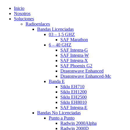
Close
Inicio
Menu
Nosotros
Soluciones
Radioenlaces
Bandas Licenciadas
03 – 1,5 GHZ
SAF Marathon
6 – 40 GHZ
SAF Integra-G
SAF Integra-W
SAF Integra-X
SAF Phoenix G2
Dragonwave Enhanced
Dragonwave Enhanced-Mc
Banda E
Siklu EH710
Siklu EH1200
Siklu EH2500
Siklu EH8010
SAF Integra-E
Bandas No Licenciadas
Punto a Punto
Radwin 2000Alpha
Radwin 2000D