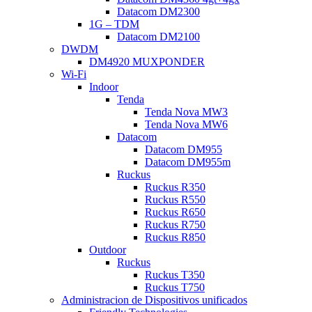
Datacom DM2300
1G – TDM
Datacom DM2100
DWDM
DM4920 MUXPONDER
Wi-Fi
Indoor
Tenda
Tenda Nova MW3
Tenda Nova MW6
Datacom
Datacom DM955
Datacom DM955m
Ruckus
Ruckus R350
Ruckus R550
Ruckus R650
Ruckus R750
Ruckus R850
Outdoor
Ruckus
Ruckus T350
Ruckus T750
Administracion de Dispositivos unificados