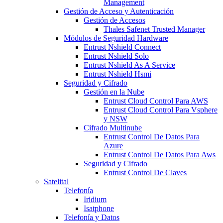
Management
Gestión de Acceso y Autenticación
Gestión de Accesos
Thales Safenet Trusted Manager
Módulos de Seguridad Hardware
Entrust Nshield Connect
Entrust Nshield Solo
Entrust Nshield As A Service
Entrust Nshield Hsmi
Seguridad y Cifrado
Gestión en la Nube
Entrust Cloud Control Para AWS
Entrust Cloud Control Para Vsphere
y NSW
Cifrado Multinube
Entrust Control De Datos Para
Azure
Entrust Control De Datos Para Aws
Seguridad y Cifrado
Entrust Control De Claves
Satelital
Telefonía
Iridium
Isatphone
Telefonía y Datos