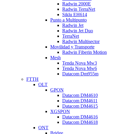
Radwin 2000E
Radwin TerraNet
Siklu EH614
Punto a Multipunto
Radwin Jet
Radwin Jet Duo
TerraNet
Radwin Multisector
Movilidad y Transporte
Radwin Fiberin Motion
Mesh
Tenda Nova Mw3
Tenda Nova Mw6
Datacom Dm955m
FTTH
OLT
GPON
Datacom DM4610
Datacom DM4611
Datacom DM4615
XGSPON
Datacom DM4616
Datacom DM4618
ONT
Bridge