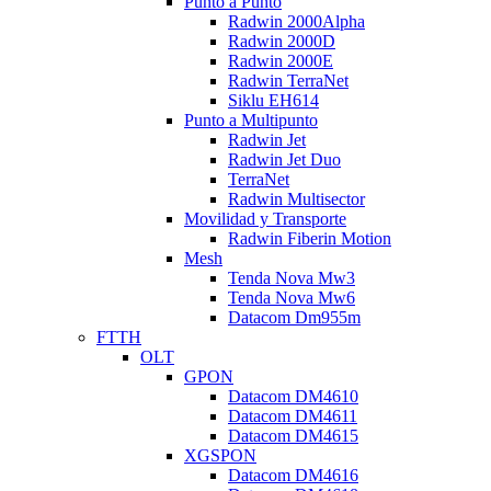
Punto a Punto
Radwin 2000Alpha
Radwin 2000D
Radwin 2000E
Radwin TerraNet
Siklu EH614
Punto a Multipunto
Radwin Jet
Radwin Jet Duo
TerraNet
Radwin Multisector
Movilidad y Transporte
Radwin Fiberin Motion
Mesh
Tenda Nova Mw3
Tenda Nova Mw6
Datacom Dm955m
FTTH
OLT
GPON
Datacom DM4610
Datacom DM4611
Datacom DM4615
XGSPON
Datacom DM4616