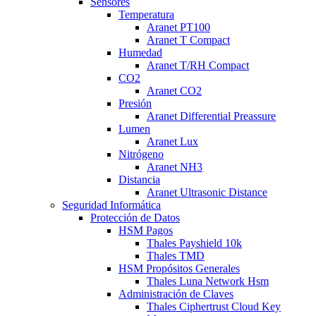
Sensores
Temperatura
Aranet PT100
Aranet T Compact
Humedad
Aranet T/RH Compact
CO2
Aranet CO2
Presión
Aranet Differential Preassure
Lumen
Aranet Lux
Nitrógeno
Aranet NH3
Distancia
Aranet Ultrasonic Distance
Seguridad Informática
Protección de Datos
HSM Pagos
Thales Payshield 10k
Thales TMD
HSM Propósitos Generales
Thales Luna Network Hsm
Administración de Claves
Thales Ciphertrust Cloud Key