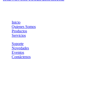
Inicio
Quienes Somos
Productos
Servicios
Soporte
Novedades
Eventos
Contáctenos
(+5411) 7078-0250
Piedras 338, 1º Piso "9"
(C1070AAH) - CABA
ventas@btwsa.com.ar
Vi
sita nuestro canal de Youtube