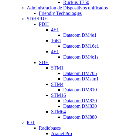
Ruckus T750
Administracion de Dispositivos unificados
Friendly Technologies
SDH/PDH
PDH
4E1
Datacom DM4e1
16E1
Datacom DM16e1
4E1
Datacom DM4e1s
SDH
STM1
Datacom DM705
Datacom DMstm1
STM4
Datacom DM810
STM16
Datacom DM820
Datacom DM830
STM64
Datacom DM880
IOT
Radiobases
Aranet Pro