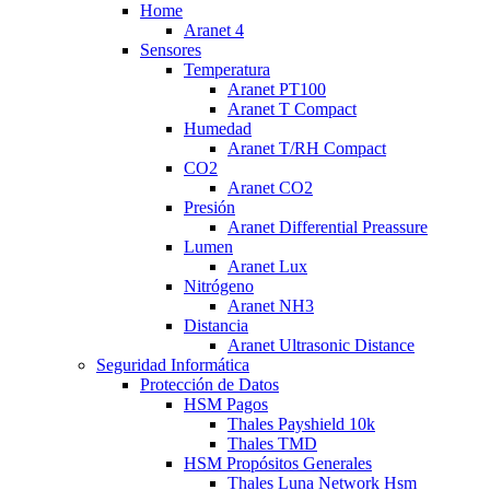
Home
Aranet 4
Sensores
Temperatura
Aranet PT100
Aranet T Compact
Humedad
Aranet T/RH Compact
CO2
Aranet CO2
Presión
Aranet Differential Preassure
Lumen
Aranet Lux
Nitrógeno
Aranet NH3
Distancia
Aranet Ultrasonic Distance
Seguridad Informática
Protección de Datos
HSM Pagos
Thales Payshield 10k
Thales TMD
HSM Propósitos Generales
Thales Luna Network Hsm