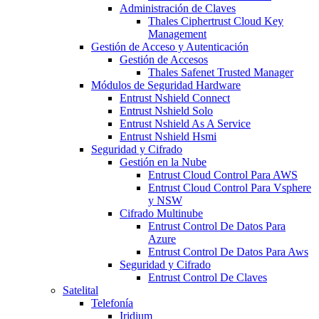
Administración de Claves
Thales Ciphertrust Cloud Key
Management
Gestión de Acceso y Autenticación
Gestión de Accesos
Thales Safenet Trusted Manager
Módulos de Seguridad Hardware
Entrust Nshield Connect
Entrust Nshield Solo
Entrust Nshield As A Service
Entrust Nshield Hsmi
Seguridad y Cifrado
Gestión en la Nube
Entrust Cloud Control Para AWS
Entrust Cloud Control Para Vsphere
y NSW
Cifrado Multinube
Entrust Control De Datos Para
Azure
Entrust Control De Datos Para Aws
Seguridad y Cifrado
Entrust Control De Claves
Satelital
Telefonía
Iridium