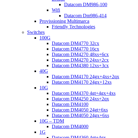
Datacom DM986-100
Wifi
Datacom Dm986-414
Provissioning Multimarca
Friendly Technologies
Switches
100G
Datacom DM4770 32cx
Datacom DM4770 16cx
Datacom DM4270 48xs+6cx
Datacom DM4270 24xs+2cx
Datacom DM4380 12xs+3cx
40G
Datacom DM4170 24gx+4xs+2qx
Datacom DM4170 24gx+12xs
10G
Datacom DM4370 4gt+4gx+4xs
Datacom DM4250 24xs+2qx
Datacom DM4100
Datacom DM4050 24gt+6xs
Datacom DM4050 24gx+6xs
10G – TDM
Datacom DM4000
1G
Datacom DM4360 4gt+4gx