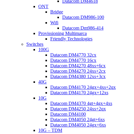
Datacom DM4618
ONT
Bridge
Datacom DM986-100
Wifi
Datacom Dm986-414
Provissioning Multimarca
Friendly Technologies
Switches
100G
Datacom DM4770 32cx
Datacom DM4770 16cx
Datacom DM4270 48xs+6cx
Datacom DM4270 24xs+2cx
Datacom DM4380 12xs+3cx
40G
Datacom DM4170 24gx+4xs+2qx
Datacom DM4170 24gx+12xs
10G
Datacom DM4370 4gt+4gx+4xs
Datacom DM4250 24xs+2qx
Datacom DM4100
Datacom DM4050 24gt+6xs
Datacom DM4050 24gx+6xs
10G – TDM