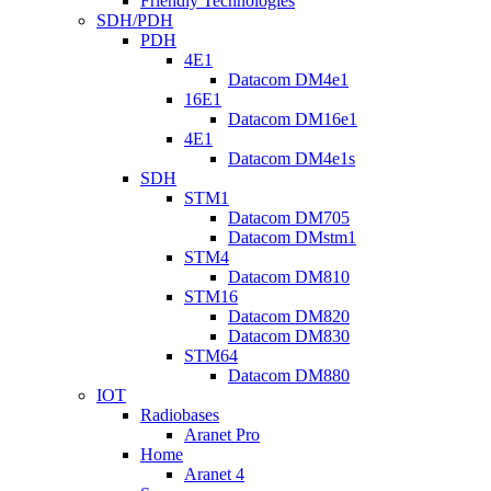
Friendly Technologies
SDH/PDH
PDH
4E1
Datacom DM4e1
16E1
Datacom DM16e1
4E1
Datacom DM4e1s
SDH
STM1
Datacom DM705
Datacom DMstm1
STM4
Datacom DM810
STM16
Datacom DM820
Datacom DM830
STM64
Datacom DM880
IOT
Radiobases
Aranet Pro
Home
Aranet 4