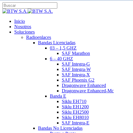
Skip
to
Close
main
Search
content
search
Menu
Inicio
Nosotros
Soluciones
Radioenlaces
Bandas Licenciadas
03 – 1,5 GHZ
SAF Marathon
6 – 40 GHZ
SAF Integra-G
SAF Integra-W
SAF Integra-X
SAF Phoenix G2
Dragonwave Enhanced
Dragonwave Enhanced-Mc
Banda E
Siklu EH710
Siklu EH1200
Siklu EH2500
Siklu EH8010
SAF Integra-E
Bandas No Licenciadas