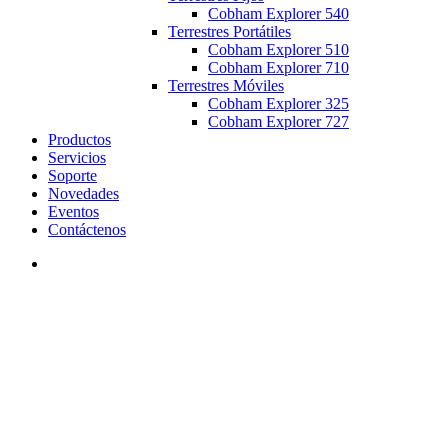
Cobham Explorer 540
Terrestres Portátiles
Cobham Explorer 510
Cobham Explorer 710
Terrestres Móviles
Cobham Explorer 325
Cobham Explorer 727
Productos
Servicios
Soporte
Novedades
Eventos
Contáctenos
search