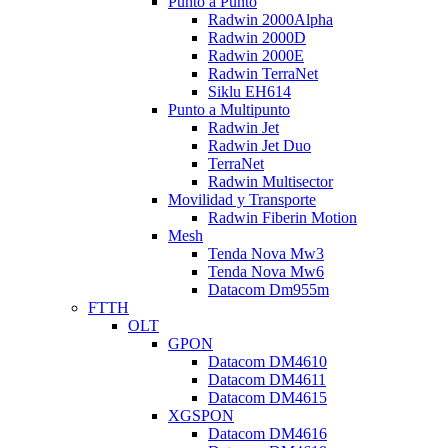
Punto a Punto
Radwin 2000Alpha
Radwin 2000D
Radwin 2000E
Radwin TerraNet
Siklu EH614
Punto a Multipunto
Radwin Jet
Radwin Jet Duo
TerraNet
Radwin Multisector
Movilidad y Transporte
Radwin Fiberin Motion
Mesh
Tenda Nova Mw3
Tenda Nova Mw6
Datacom Dm955m
FTTH
OLT
GPON
Datacom DM4610
Datacom DM4611
Datacom DM4615
XGSPON
Datacom DM4616