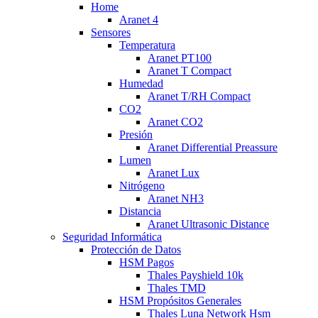
Home
Aranet 4
Sensores
Temperatura
Aranet PT100
Aranet T Compact
Humedad
Aranet T/RH Compact
CO2
Aranet CO2
Presión
Aranet Differential Preassure
Lumen
Aranet Lux
Nitrógeno
Aranet NH3
Distancia
Aranet Ultrasonic Distance
Seguridad Informática
Protección de Datos
HSM Pagos
Thales Payshield 10k
Thales TMD
HSM Propósitos Generales
Thales Luna Network Hsm