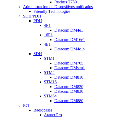
Ruckus T750
Administracion de Dispositivos unificados
Friendly Technologies
SDH/PDH
PDH
4E1
Datacom DM4e1
16E1
Datacom DM16e1
4E1
Datacom DM4e1s
SDH
STM1
Datacom DM705
Datacom DMstm1
STM4
Datacom DM810
STM16
Datacom DM820
Datacom DM830
STM64
Datacom DM880
IOT
Radiobases
Aranet Pro