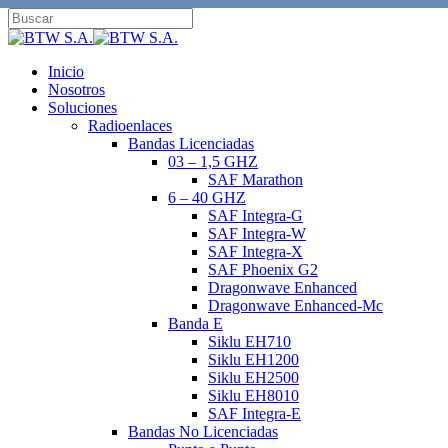
Skip
to
Close
main
Search
content
search
Menu
Inicio
Nosotros
Soluciones
Radioenlaces
Bandas Licenciadas
03 – 1,5 GHZ
SAF Marathon
6 – 40 GHZ
SAF Integra-G
SAF Integra-W
SAF Integra-X
SAF Phoenix G2
Dragonwave Enhanced
Dragonwave Enhanced-Mc
Banda E
Siklu EH710
Siklu EH1200
Siklu EH2500
Siklu EH8010
SAF Integra-E
Bandas No Licenciadas