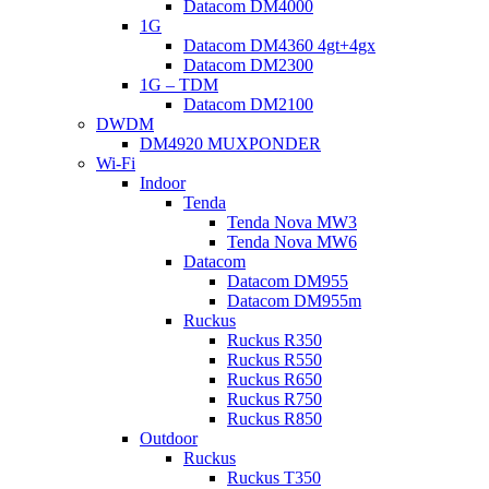
Datacom DM4000
1G
Datacom DM4360 4gt+4gx
Datacom DM2300
1G – TDM
Datacom DM2100
DWDM
DM4920 MUXPONDER
Wi-Fi
Indoor
Tenda
Tenda Nova MW3
Tenda Nova MW6
Datacom
Datacom DM955
Datacom DM955m
Ruckus
Ruckus R350
Ruckus R550
Ruckus R650
Ruckus R750
Ruckus R850
Outdoor
Ruckus
Ruckus T350