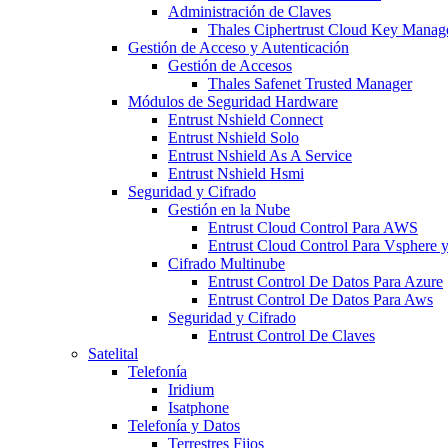
Administración de Claves
Thales Ciphertrust Cloud Key Mana
Gestión de Acceso y Autenticación
Gestión de Accesos
Thales Safenet Trusted Manager
Módulos de Seguridad Hardware
Entrust Nshield Connect
Entrust Nshield Solo
Entrust Nshield As A Service
Entrust Nshield Hsmi
Seguridad y Cifrado
Gestión en la Nube
Entrust Cloud Control Para AWS
Entrust Cloud Control Para Vsphere
Cifrado Multinube
Entrust Control De Datos Para Azure
Entrust Control De Datos Para Aws
Seguridad y Cifrado
Entrust Control De Claves
Satelital
Telefonía
Iridium
Isatphone
Telefonía y Datos
Terrestres Fijos