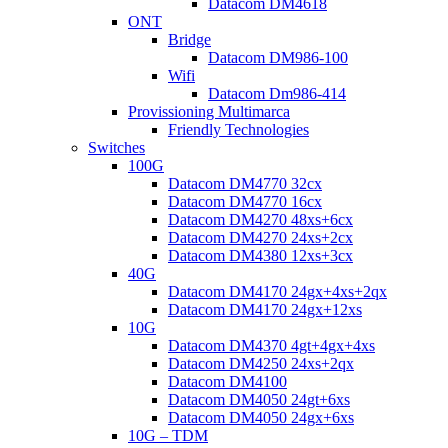
Datacom DM4618
ONT
Bridge
Datacom DM986-100
Wifi
Datacom Dm986-414
Provissioning Multimarca
Friendly Technologies
Switches
100G
Datacom DM4770 32cx
Datacom DM4770 16cx
Datacom DM4270 48xs+6cx
Datacom DM4270 24xs+2cx
Datacom DM4380 12xs+3cx
40G
Datacom DM4170 24gx+4xs+2qx
Datacom DM4170 24gx+12xs
10G
Datacom DM4370 4gt+4gx+4xs
Datacom DM4250 24xs+2qx
Datacom DM4100
Datacom DM4050 24gt+6xs
Datacom DM4050 24gx+6xs
10G – TDM