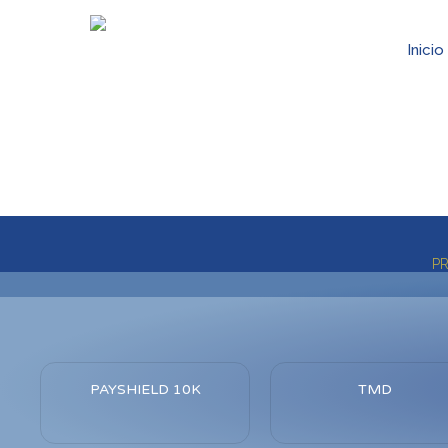
Skip
to
Inicio
main
content
P
PAYSHIELD 10K
TMD