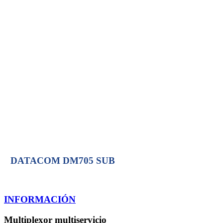
DM705 SUB
DM16E1
DM4E1
DM4E1S
DATACOM DM705 SUB
INFORMACIÓN
Multiplexor multiservicio