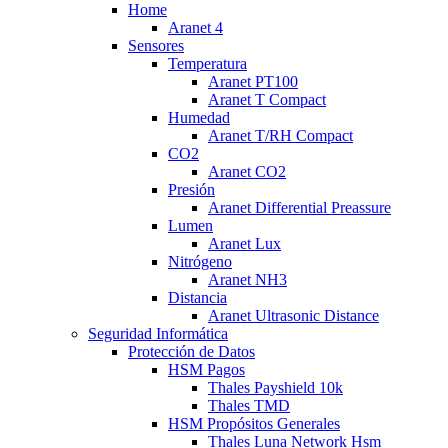
Home
Aranet 4
Sensores
Temperatura
Aranet PT100
Aranet T Compact
Humedad
Aranet T/RH Compact
CO2
Aranet CO2
Presión
Aranet Differential Preassure
Lumen
Aranet Lux
Nitrógeno
Aranet NH3
Distancia
Aranet Ultrasonic Distance
Seguridad Informática
Protección de Datos
HSM Pagos
Thales Payshield 10k
Thales TMD
HSM Propósitos Generales
Thales Luna Network Hsm