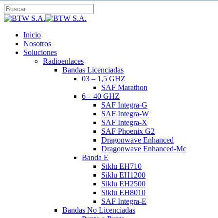
Skip
to
Close
main
Search
content
search
Menu
Inicio
Nosotros
Soluciones
Radioenlaces
Bandas Licenciadas
03 – 1,5 GHZ
SAF Marathon
6 – 40 GHZ
SAF Integra-G
SAF Integra-W
SAF Integra-X
SAF Phoenix G2
Dragonwave Enhanced
Dragonwave Enhanced-Mc
Banda E
Siklu EH710
Siklu EH1200
Siklu EH2500
Siklu EH8010
SAF Integra-E
Bandas No Licenciadas