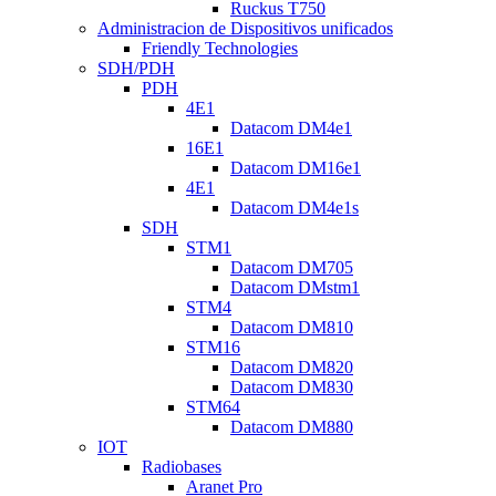
Ruckus T750
Administracion de Dispositivos unificados
Friendly Technologies
SDH/PDH
PDH
4E1
Datacom DM4e1
16E1
Datacom DM16e1
4E1
Datacom DM4e1s
SDH
STM1
Datacom DM705
Datacom DMstm1
STM4
Datacom DM810
STM16
Datacom DM820
Datacom DM830
STM64
Datacom DM880
IOT
Radiobases
Aranet Pro