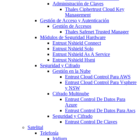
Administración de Claves
Thales Ciphertrust Cloud Key
Management
Gestión de Acceso y Autenticación
Gestión de Accesos
Thales Safenet Trusted Manager
Módulos de Seguridad Hardware
Entrust Nshield Connect
Entrust Nshield Solo
Entrust Nshield As A Service
Entrust Nshield Hsmi
Seguridad y Cifrado
Gestión en la Nube
Entrust Cloud Control Para AWS
Entrust Cloud Control Para Vsphere
y NSW
Cifrado Multinube
Entrust Control De Datos Para
Azure
Entrust Control De Datos Para Aws
Seguridad y Cifrado
Entrust Control De Claves
Satelital
Telefonía
Iridium