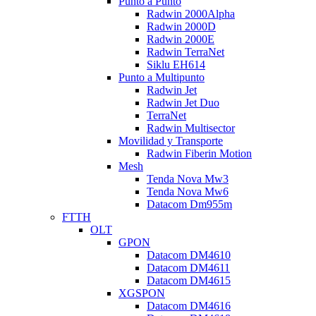
Punto a Punto
Radwin 2000Alpha
Radwin 2000D
Radwin 2000E
Radwin TerraNet
Siklu EH614
Punto a Multipunto
Radwin Jet
Radwin Jet Duo
TerraNet
Radwin Multisector
Movilidad y Transporte
Radwin Fiberin Motion
Mesh
Tenda Nova Mw3
Tenda Nova Mw6
Datacom Dm955m
FTTH
OLT
GPON
Datacom DM4610
Datacom DM4611
Datacom DM4615
XGSPON
Datacom DM4616