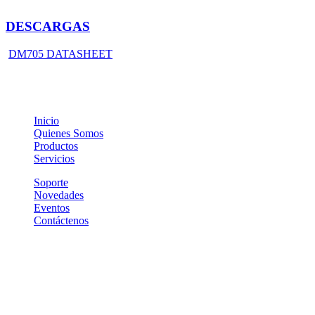
DESCARGAS
DM705 DATASHEET
Inicio
Quienes Somos
Productos
Servicios
Soporte
Novedades
Eventos
Contáctenos
(+5411) 7078-0250
Piedras 338, 1º Piso "9"
(C1070AAH) - CABA
ventas@btwsa.com.ar