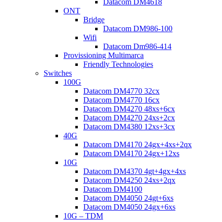
Datacom DM4618
ONT
Bridge
Datacom DM986-100
Wifi
Datacom Dm986-414
Provissioning Multimarca
Friendly Technologies
Switches
100G
Datacom DM4770 32cx
Datacom DM4770 16cx
Datacom DM4270 48xs+6cx
Datacom DM4270 24xs+2cx
Datacom DM4380 12xs+3cx
40G
Datacom DM4170 24gx+4xs+2qx
Datacom DM4170 24gx+12xs
10G
Datacom DM4370 4gt+4gx+4xs
Datacom DM4250 24xs+2qx
Datacom DM4100
Datacom DM4050 24gt+6xs
Datacom DM4050 24gx+6xs
10G – TDM