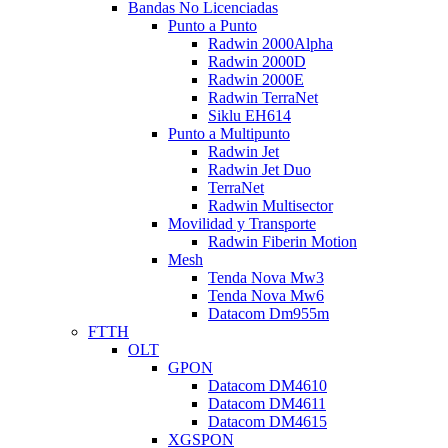
Bandas No Licenciadas
Punto a Punto
Radwin 2000Alpha
Radwin 2000D
Radwin 2000E
Radwin TerraNet
Siklu EH614
Punto a Multipunto
Radwin Jet
Radwin Jet Duo
TerraNet
Radwin Multisector
Movilidad y Transporte
Radwin Fiberin Motion
Mesh
Tenda Nova Mw3
Tenda Nova Mw6
Datacom Dm955m
FTTH
OLT
GPON
Datacom DM4610
Datacom DM4611
Datacom DM4615
XGSPON