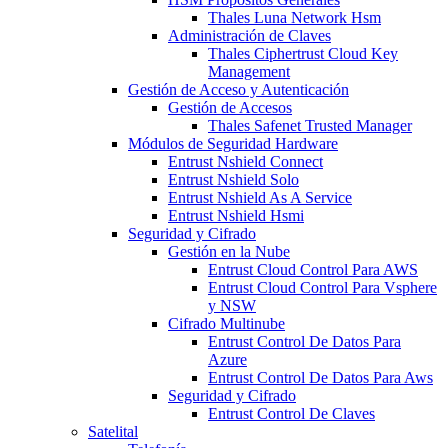
Thales Luna Network Hsm
Administración de Claves
Thales Ciphertrust Cloud Key
Management
Gestión de Acceso y Autenticación
Gestión de Accesos
Thales Safenet Trusted Manager
Módulos de Seguridad Hardware
Entrust Nshield Connect
Entrust Nshield Solo
Entrust Nshield As A Service
Entrust Nshield Hsmi
Seguridad y Cifrado
Gestión en la Nube
Entrust Cloud Control Para AWS
Entrust Cloud Control Para Vsphere
y NSW
Cifrado Multinube
Entrust Control De Datos Para
Azure
Entrust Control De Datos Para Aws
Seguridad y Cifrado
Entrust Control De Claves
Satelital