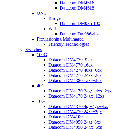
Datacom DM4616
Datacom DM4618
ONT
Bridge
Datacom DM986-100
Wifi
Datacom Dm986-414
Provissioning Multimarca
Friendly Technologies
Switches
100G
Datacom DM4770 32cx
Datacom DM4770 16cx
Datacom DM4270 48xs+6cx
Datacom DM4270 24xs+2cx
Datacom DM4380 12xs+3cx
40G
Datacom DM4170 24gx+4xs+2qx
Datacom DM4170 24gx+12xs
10G
Datacom DM4370 4gt+4gx+4xs
Datacom DM4250 24xs+2qx
Datacom DM4100
Datacom DM4050 24gt+6xs
Datacom DM4050 24gx+6xs