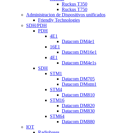
Ruckus T350
Ruckus T750
Administracion de Dispositivos unificados
Friendly Technologies
SDH/PDH
PDH
4E1
Datacom DM4e1
16E1
Datacom DM16e1
4E1
Datacom DM4e1s
SDH
STM1
Datacom DM705
Datacom DMstm1
STM4
Datacom DM810
STM16
Datacom DM820
Datacom DM830
STM64
Datacom DM880
IOT
Radiobases