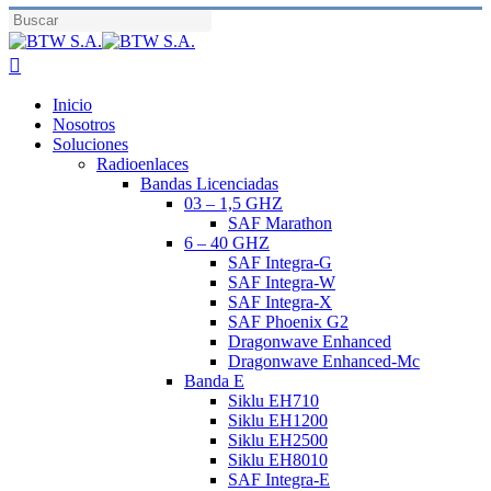
Skip
to
Close
main
Search
search
content
Menu
Inicio
Nosotros
Soluciones
Radioenlaces
Bandas Licenciadas
03 – 1,5 GHZ
SAF Marathon
6 – 40 GHZ
SAF Integra-G
SAF Integra-W
SAF Integra-X
SAF Phoenix G2
Dragonwave Enhanced
Dragonwave Enhanced-Mc
Banda E
Siklu EH710
Siklu EH1200
Siklu EH2500
Siklu EH8010
SAF Integra-E