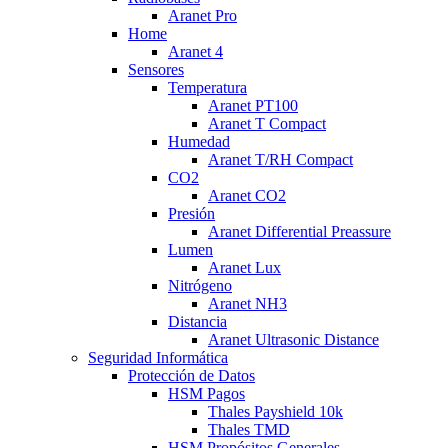
Aranet Pro
Home
Aranet 4
Sensores
Temperatura
Aranet PT100
Aranet T Compact
Humedad
Aranet T/RH Compact
CO2
Aranet CO2
Presión
Aranet Differential Preassure
Lumen
Aranet Lux
Nitrógeno
Aranet NH3
Distancia
Aranet Ultrasonic Distance
Seguridad Informática
Protección de Datos
HSM Pagos
Thales Payshield 10k
Thales TMD
HSM Propósitos Generales