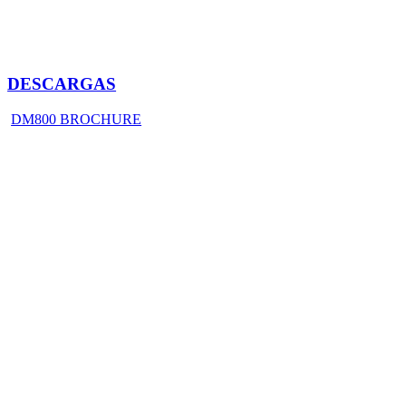
DESCARGAS
DM800 BROCHURE
Inicio
Quienes Somos
Productos
Servicios
Soporte