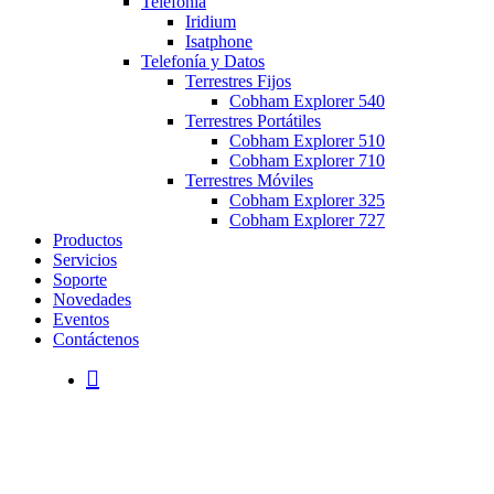
Telefonía
Iridium
Isatphone
Telefonía y Datos
Terrestres Fijos
Cobham Explorer 540
Terrestres Portátiles
Cobham Explorer 510
Cobham Explorer 710
Terrestres Móviles
Cobham Explorer 325
Cobham Explorer 727
Productos
Servicios
Soporte
Novedades
Eventos
Contáctenos
search