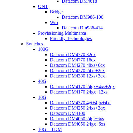
Datacom DM4618
ONT
Bridge
Datacom DM986-100
Wifi
Datacom Dm986-414
Provissioning Multimarca
Friendly Technologies
Switches
100G
Datacom DM4770 32cx
Datacom DM4770 16cx
Datacom DM4270 48xs+6cx
Datacom DM4270 24xs+2cx
Datacom DM4380 12xs+3cx
40G
Datacom DM4170 24gx+4xs+2qx
Datacom DM4170 24gx+12xs
10G
Datacom DM4370 4gt+4gx+4xs
Datacom DM4250 24xs+2qx
Datacom DM4100
Datacom DM4050 24gt+6xs
Datacom DM4050 24gx+6xs
10G – TDM