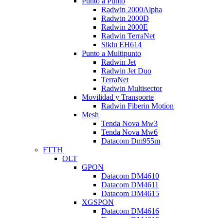
Punto a Punto
Radwin 2000Alpha
Radwin 2000D
Radwin 2000E
Radwin TerraNet
Siklu EH614
Punto a Multipunto
Radwin Jet
Radwin Jet Duo
TerraNet
Radwin Multisector
Movilidad y Transporte
Radwin Fiberin Motion
Mesh
Tenda Nova Mw3
Tenda Nova Mw6
Datacom Dm955m
FTTH
OLT
GPON
Datacom DM4610
Datacom DM4611
Datacom DM4615
XGSPON
Datacom DM4616