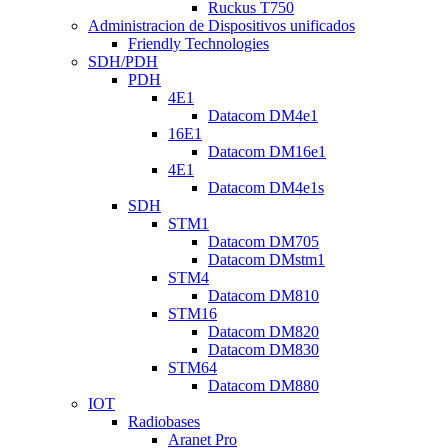
Ruckus T750
Administracion de Dispositivos unificados
Friendly Technologies
SDH/PDH
PDH
4E1
Datacom DM4e1
16E1
Datacom DM16e1
4E1
Datacom DM4e1s
SDH
STM1
Datacom DM705
Datacom DMstm1
STM4
Datacom DM810
STM16
Datacom DM820
Datacom DM830
STM64
Datacom DM880
IOT
Radiobases
Aranet Pro