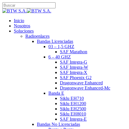
Skip
to
Close
main
Search
content
search
Menu
Inicio
Nosotros
Soluciones
Radioenlaces
Bandas Licenciadas
03 – 1,5 GHZ
SAF Marathon
6 – 40 GHZ
SAF Integra-G
SAF Integra-W
SAF Integra-X
SAF Phoenix G2
Dragonwave Enhanced
Dragonwave Enhanced-Mc
Banda E
Siklu EH710
Siklu EH1200
Siklu EH2500
Siklu EH8010
SAF Integra-E
Bandas No Licenciadas