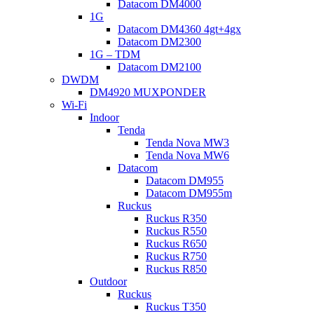
Datacom DM4000
1G
Datacom DM4360 4gt+4gx
Datacom DM2300
1G – TDM
Datacom DM2100
DWDM
DM4920 MUXPONDER
Wi-Fi
Indoor
Tenda
Tenda Nova MW3
Tenda Nova MW6
Datacom
Datacom DM955
Datacom DM955m
Ruckus
Ruckus R350
Ruckus R550
Ruckus R650
Ruckus R750
Ruckus R850
Outdoor
Ruckus
Ruckus T350