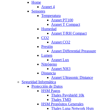
Home
Aranet 4
Sensores
Temperatura
Aranet PT100
Aranet T Compact
Humedad
Aranet T/RH Compact
CO2
Aranet CO2
Presión
Aranet Differential Preassure
Lumen
Aranet Lux
Nitrógeno
Aranet NH3
Distancia
Aranet Ultrasonic Distance
Seguridad Informática
Protección de Datos
HSM Pagos
Thales Payshield 10k
Thales TMD
HSM Propósitos Generales
Thales Luna Network Hsm