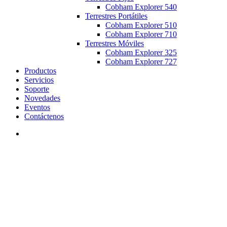
Cobham Explorer 540
Terrestres Portátiles
Cobham Explorer 510
Cobham Explorer 710
Terrestres Móviles
Cobham Explorer 325
Cobham Explorer 727
Productos
Servicios
Soporte
Novedades
Eventos
Contáctenos
search