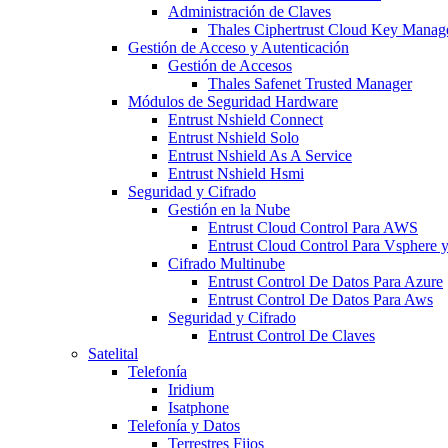
Administración de Claves
Thales Ciphertrust Cloud Key Mana
Gestión de Acceso y Autenticación
Gestión de Accesos
Thales Safenet Trusted Manager
Módulos de Seguridad Hardware
Entrust Nshield Connect
Entrust Nshield Solo
Entrust Nshield As A Service
Entrust Nshield Hsmi
Seguridad y Cifrado
Gestión en la Nube
Entrust Cloud Control Para AWS
Entrust Cloud Control Para Vsphere
Cifrado Multinube
Entrust Control De Datos Para Azure
Entrust Control De Datos Para Aws
Seguridad y Cifrado
Entrust Control De Claves
Satelital
Telefonía
Iridium
Isatphone
Telefonía y Datos
Terrestres Fijos